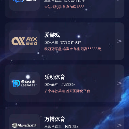
桥梁支座纯聚四氟乙烯滑板
桥梁支座改性聚四氟乙烯滑板
汽车高压共轨密封圈
超高性能聚四氟乙烯滑板
衡水安全局长参观...
桥梁支座改性超高分子量聚乙烯滑板
新闻中心
查看更多
核酸检测演练...
核酸检测演练...
国庆升旗仪式...
省发改委领导来我公司调研走访...