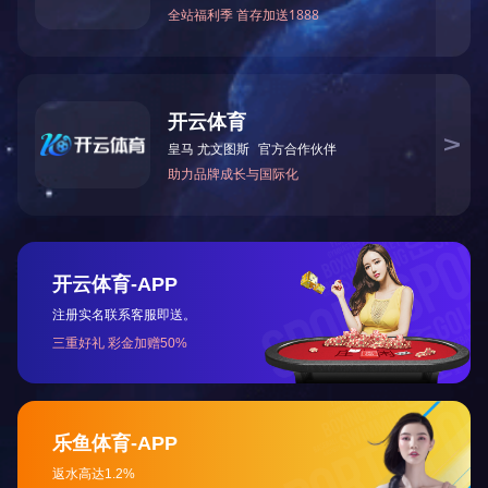
交通运输行业标准《桥梁支座用高分子材料滑板》 送审稿审查会在京召开...
河北省科学院与远征环保科技有限公司能源与环境新材料成果转化基地签约暨揭牌仪式...
氟塑料行业兴氟沙龙...
组织客户体验深州蜜桃采摘...
衡水市委书记新项目开发参观...
消防小组训练...
衡水安全局长参观...
版权所有：乐竞