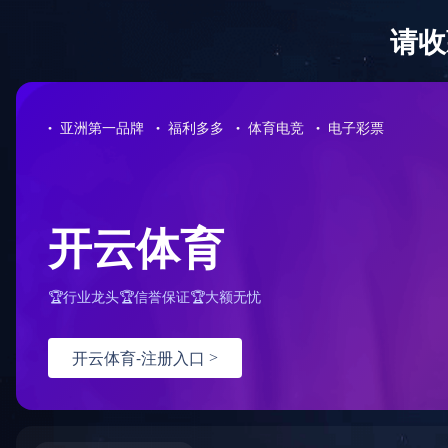
欢迎进入乐竞官方网站！
首页
关于我们
产品中心
热门搜索：
桥梁支座 | 机械密封 | 燃煤电厂热交换器 | 环保换
创新能
创新能力
Innovation Ability
创新能力
我司主