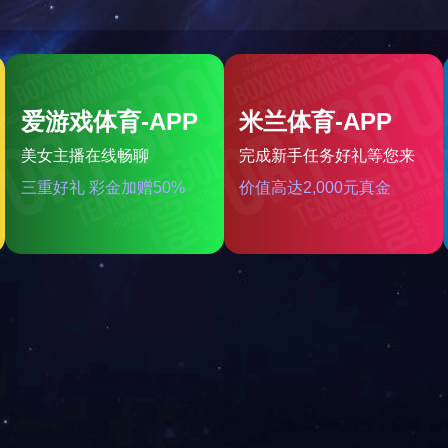
国轻工业联合会科学技术进步奖
改性超高分子量聚乙烯滑板科技进步
首页
上一页
下一页
尾页
友情链接:
Foreign trade website
|