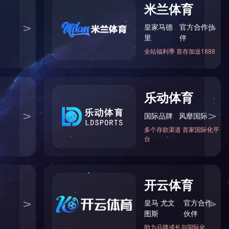
高新技术企业
位
河北省创新基金项目